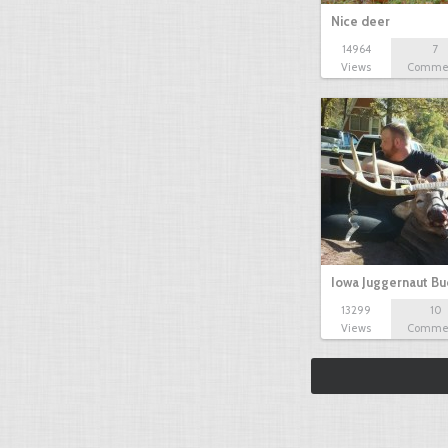
Nice deer
14964
7
Views
Comme
Iowa Juggernaut Bu
13299
10
Views
Comme