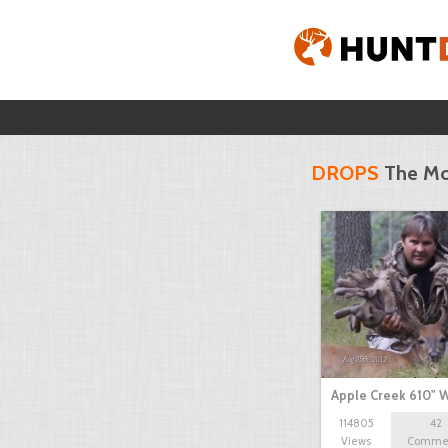
DROPS
The Mo
Apple Creek 610" W
114805
42
Views
Comme