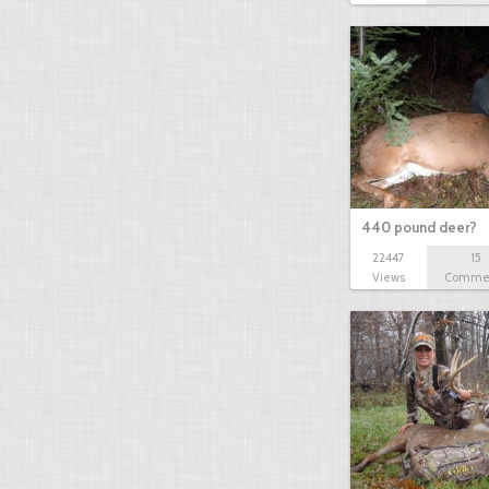
440 pound deer?
22447
15
Views
Comme