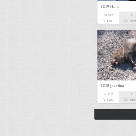
2019 Hunt
10249
0
Views
Comme
2018 Javelina
12029
0
Views
Comme