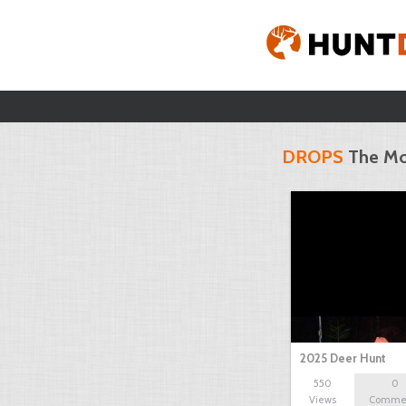
DROPS
The Mo
2025 Deer Hunt
550
0
Views
Comme