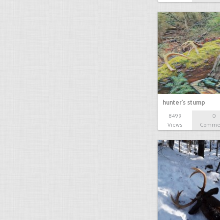
hunter's stump
8499
0
Views
Comme