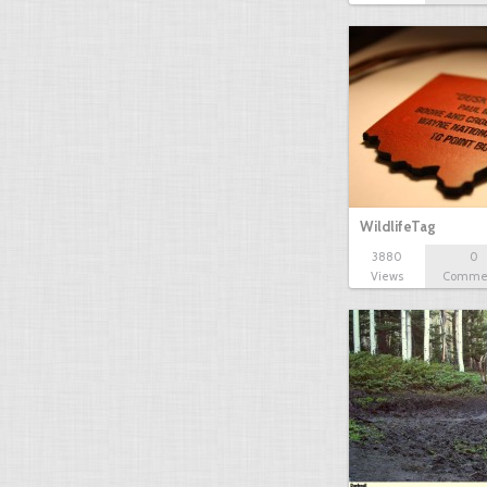
WildlifeTag
3880
0
Views
Comme