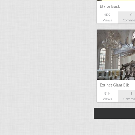
Elk or Buck
4122
0
Views
Comme
Extinct Giant Elk
8114
1
Views
Comme