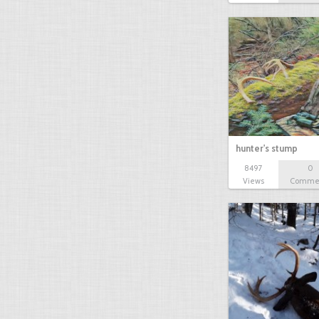
hunter's stump
8497
0
Views
Comme