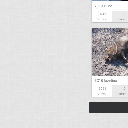
2019 Hunt
10248
0
Views
Comme
2018 Javelina
12026
0
Views
Comme