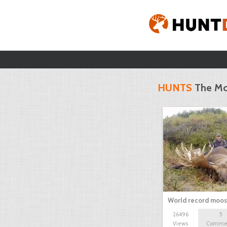
HUNTS
The Mo
World record moo
26496
5
Views
Comme