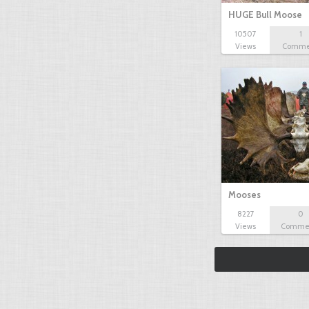
HUGE Bull Moose
10507
1
Views
Comme
Mooses
8227
0
Views
Comme