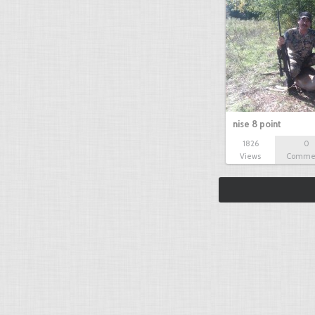
nise 8 point
1826
0
Views
Comme