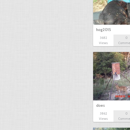
hog2015
3682
0
Views
Comme
does
3862
0
Views
Comme