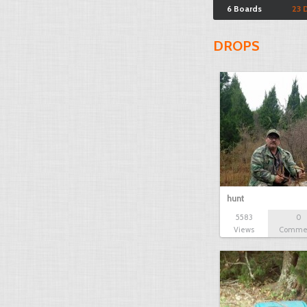
6 Boards
23 
DROPS
hunt
5583
0
Views
Comme