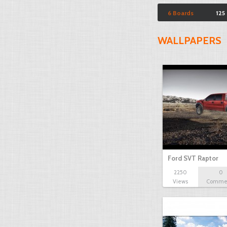
6 Boards
125
WALLPAPERS
Ford SVT Raptor
2250
0
Views
Comme