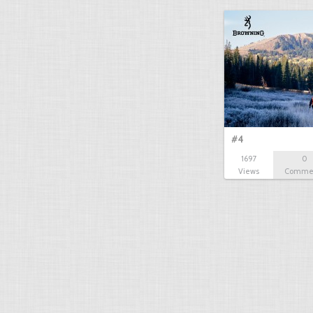
#4
1697
0
Views
Comme