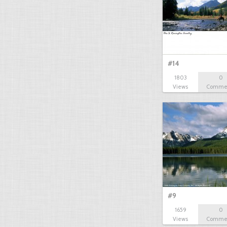
#14
1803
0
Views
Comme
#9
1659
0
Views
Comme