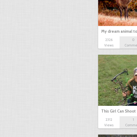
My dream animal to
2326
0
Views
Comme
This Girl Can Shoot
2312
1
Views
Comme