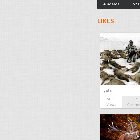
4 Boards
52 
LIKES
yots
5039
7
Views
Comme