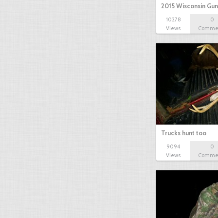
2015 Wisconsin Gun
10278
0
Views
Comme
Trucks hunt too
9094
0
Views
Comme