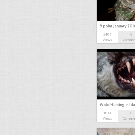
9 point January 201
5404
0
Views
Comme
Wold Hunting in Id
8133
0
Views
Comme