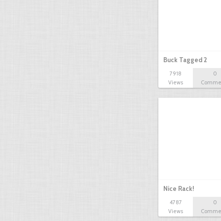
Buck Tagged 2
7918
0
Views
Comme
Nice Rack!
4787
0
Views
Comme