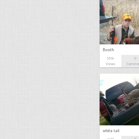
Booth
5516
0
Views
Comme
white tail