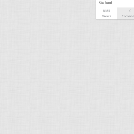
Ga hunt
8185
0
Views
Comme