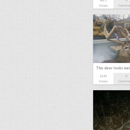
4675
0
Views
Comme
This deer looks we
6249
0
Views
Comme