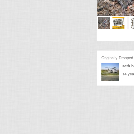
Originally Dropped
seth b
14 yea