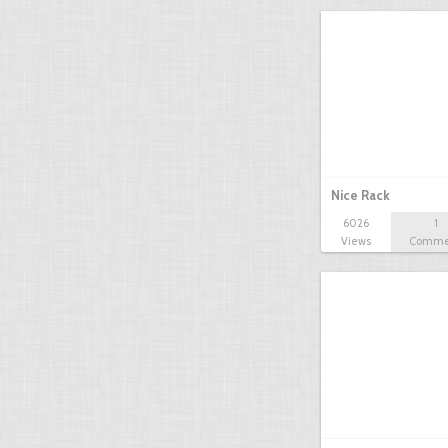
Nice Rack
6026
1
Views
Comme