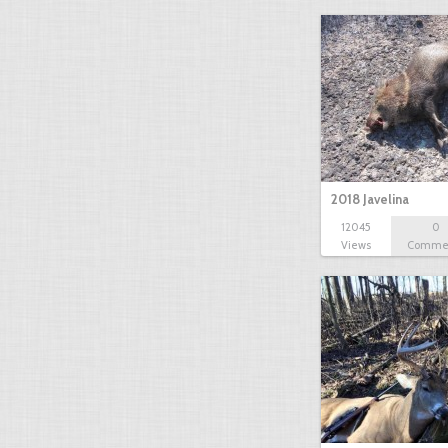
2018 Javelina
12045
0
Views
Comme