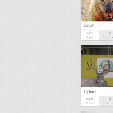
WOW!
2287
0
Views
Comme
Big buck
10338
13
Views
Comme