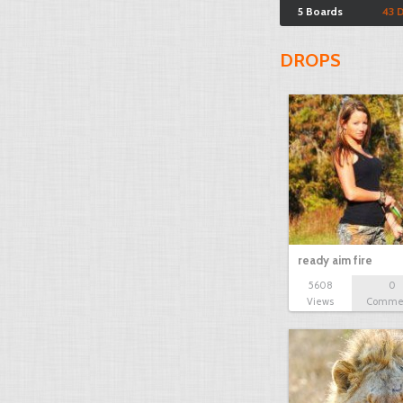
5 Boards
43 
DROPS
ready aim fire
5608
0
Views
Comme