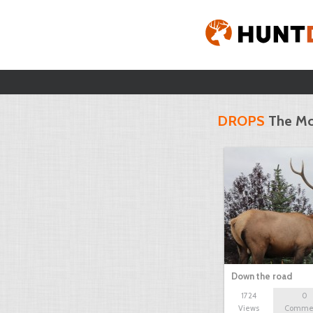
DROPS
The Mo
Down the road
1724
0
Views
Comme