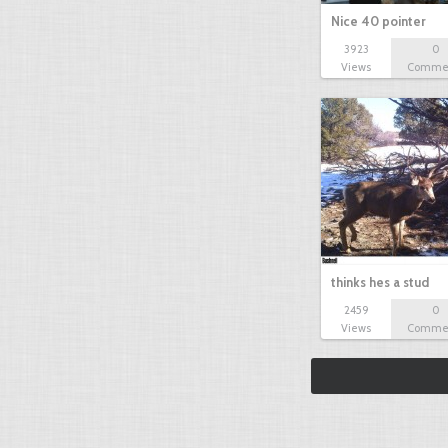
Nice 40 pointer
3923
0
Views
Comme
thinks hes a stud
2459
0
Views
Comme