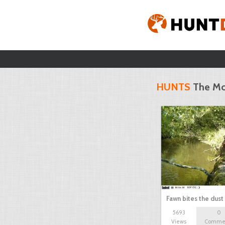
HUNTS
The Mo
Fawn bites the dust
5693
0
Views
Comme