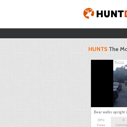
HUNTS
The Mo
Bear walks upright 
3892
0
Views
Comme