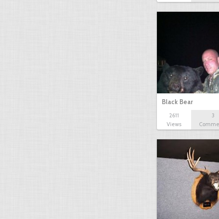
Black Bear
2611
3
Views
Comme