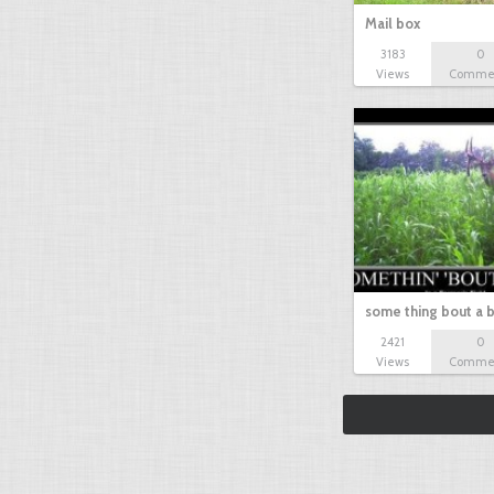
Mail box
3183
0
Views
Comme
some thing bout a 
2421
0
Views
Comme