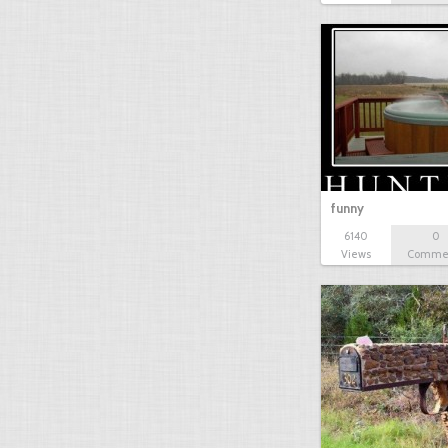
funny
6140
0
Views
Comme