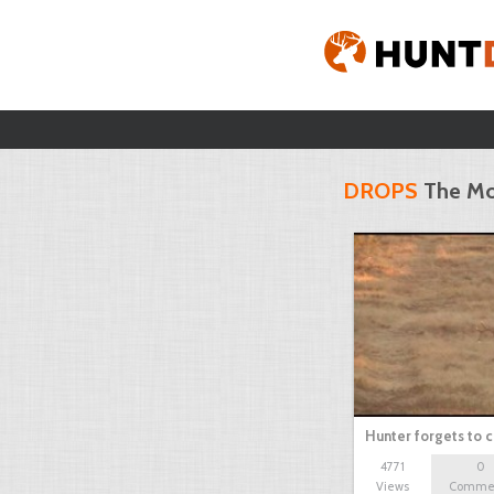
DROPS
The Mo
Hunter forgets to 
4771
0
Views
Comme