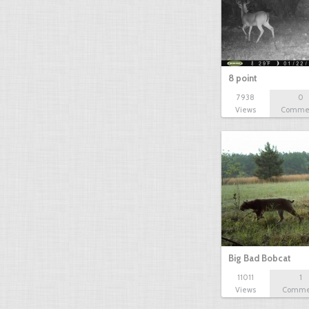
8 point
7938
0
Views
Comme
Big Bad Bobcat
11011
1
Views
Comme