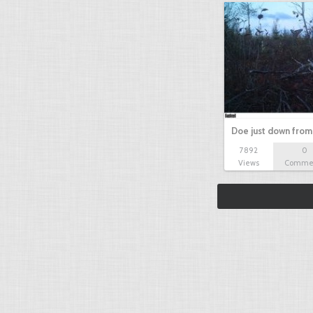
Doe just down from
7892
0
Views
Comme