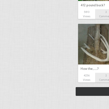
412 pound buck?
5813
2
Views
Comme
How the,.....?
4256
2
Views
Comme