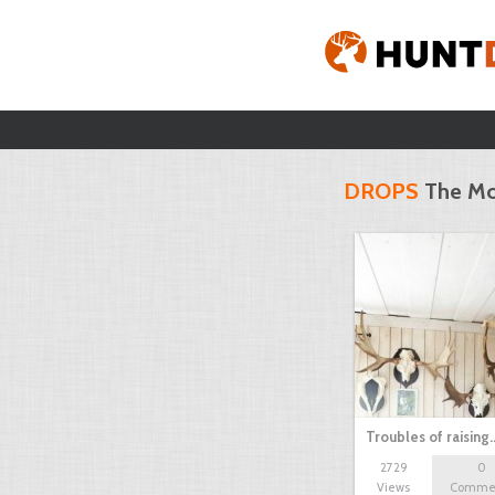
DROPS
The Mo
Troubles of raising
2729
0
Views
Comme