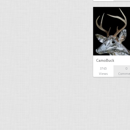
CamoBuck
3765
0
Views
Comme