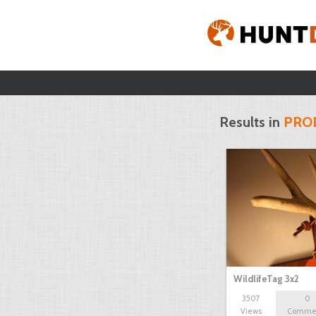
Results in
PRO
WildlifeTag 3x2
3507
0
Views
Comme