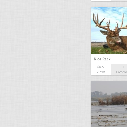
Nice Rack
6022
1
Views
Comme