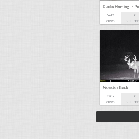
Ducks Hunting in P
5612
0
Views
Comme
Monster Buck
3204
0
Views
Comme