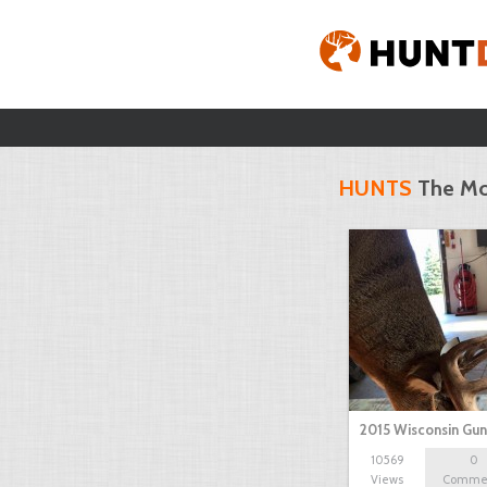
HUNTS
The Mo
2015 Wisconsin Gu
10569
0
Views
Comme