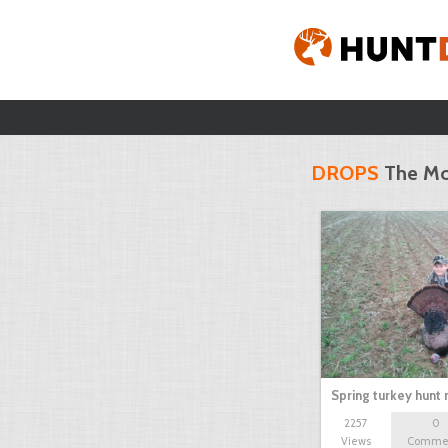
DROPS
The Mo
Spring turkey hunt
2257
0
Views
Comme