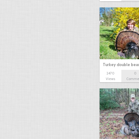
Turkey double bea
2470
0
Views
Comme