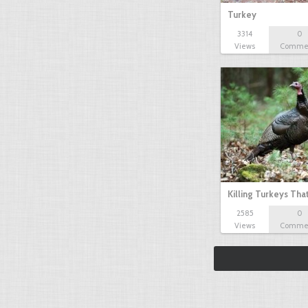
Turkey
3314
0
Views
Comme
Killing Turkeys Tha
2585
0
Views
Comme