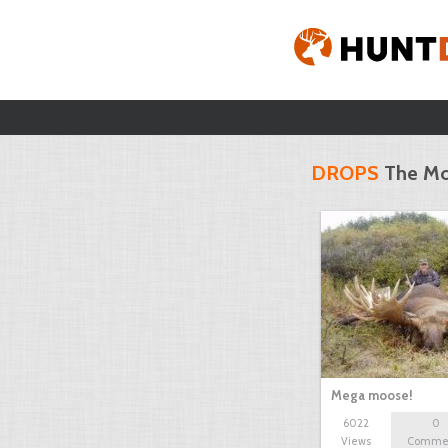
DROPS
The Mo
Mega moose!
6022
0
Views
Comme