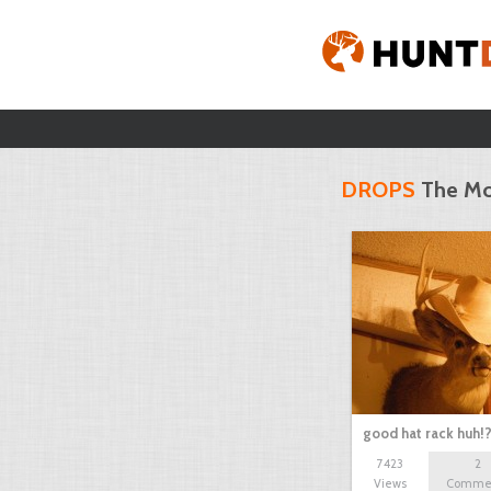
DROPS
The Mo
good hat rack huh!
7423
2
Views
Comme