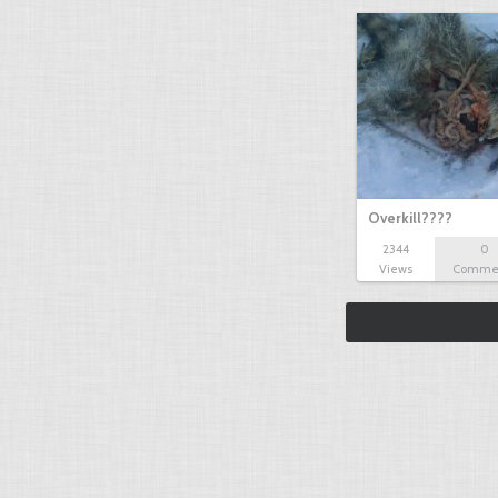
Overkill????
2344
0
Views
Comme