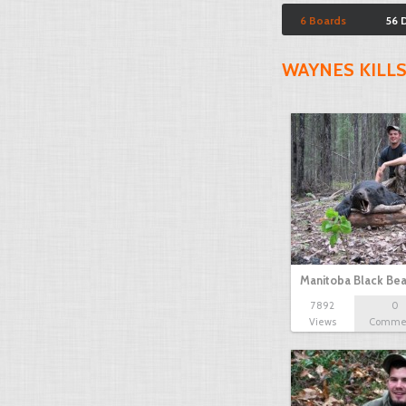
6 Boards
56 
WAYNES KILL
Manitoba Black Bea
7892
0
Views
Comme