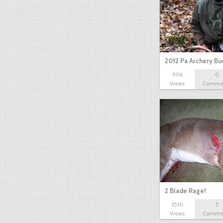
2012 Pa Archery Bu
9116
0
Views
Comme
2 Blade Rage!
3510
5
Views
Comme