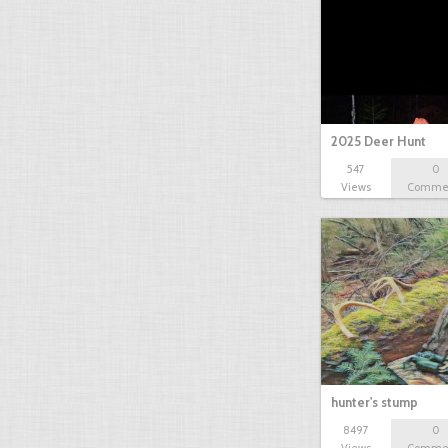
2025 Deer Hunt
547
0
Views
Comme
hunter's stump
8497
0